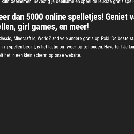
 kunt deelnemen. Bevestig je deelname en speel de leukste gratis spell
meer dan 5000 online spelletjes! Geniet 
ellen, girl games, en meer!
Classic, Minecraft.io, WorldZ and vele andere gratis op Poki. De beste s
-rij spellen begint, is het lastig om weer op te houden. Have fun! Je kun
lt het in een klein scherm op onze website.