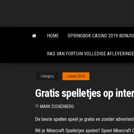
Skip
to
the
content
HOME
SPRINGBOK CASINO 2019 BONUS
RAD VAN FORTUIN VOLLEDIGE AFLEVERINGE
Category
Loban73376
Gratis spelletjes op inte
By
MARK ZUCKERBERG
De beste spellen speel je gratis en zonder advertentie
Wil je Minecraft Spelletjes spelen? Speel Minecraft 