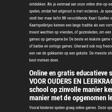
ontdekken. Als je eenmaal aan onze online drie-op-een
spelen, omdat het uitgerust is met reclames. Je spee
vindt hier maar liefst 88 verschillende Kaart Spellen
Kaartspelletjes kennen een lange traditie als een vo
moest wachten op vrienden, of gezinsleden, om een s
games op gamegame.be De beste en leukste game webs
of barbie en oorlogs games. Uiteraard ook nog freece
een van de gokkasten op een goksite. De meeste sites
best meteen doen.
Online en gratis educatieve 
VOOR OUDERS EN LEERKRACHTE
school op zinvolle manier ke
manier met de opgenomen lee
Vooral kinderen spelen graag online games. Deze spelle