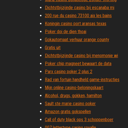
Dichtstbijzijnde casino bij escanaba mi
200 rue du casino 73100 aix les bains
Koningin casino port aransas texas
Poker doi de dien thoai
Gokautomaat verhuur orange county
Gratis uit
Dichtstbijzijnde casino bij menomonie wi
Poker chip magneet bewaart de data
Parx casino poker 2 plus 2
Rad van fortuin handheld game-instructies
Mijn online casino-beloningskaart
Alcohol, drugs, gokken, hamilton
Sault ste marie casino poker
Amazon gratis gokspellen
Call of duty black ops 3 schoppenboer
007 lettertype casino royalle