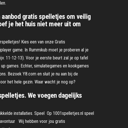
len.
 aanbod gratis spelletjes om veilig
ef je het huis niet meer uit om
rspelletjes! Kies een van onze Gratis
ltiplayer game. In Rummikub moet je proberen al je
v. 11-12-13). Voor je eerste beurt zal je op tafel
ss up games. Echter, simulatiegames en kookgames
ns. Bezoek Y8.com en sluit je nu aan bij de
 voor het hele gezin. Waar wacht je nog op?
spelletjes. We voegen dagelijks
kkelde installaties. Speel Op 1001spelletjes.nl speel
, avontuur Wij hebben voor jou gratis