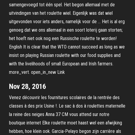
samengevoegd tot één spel. Het begon allemaal met de
uitvindingen van het roulette wiel. Eigenlijk was dat wiel
uitgevonden voor iets anders, namelijk voor de … Het is al erg
genoeg dat we ons allemaal in een soort loterij gaan storten;
het hoeft niet ook nog een Russische roulette te worden!
English It is clear that the WTO cannot succeed as long as we
insist on playing Russian roulette with our food supplies and
with the livelihoods of small European and Irish farmers.
more_vert. open_in_new Link
Nov 28, 2016
Venez découvrir les fournitures scolaires de la rentrée des
classes à des prix Usine !. Le sac à dos à roulettes maternelle
la reine des neiges Anna 37 CM vous attend sur notre
boutique internet Elke roulette moet haast wel een afwijking
hebben, hoe klein ook. Garcia-Pelayo begon zijn carrière als