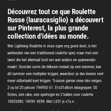
Découvrez tout ce que Roulette
Russe (lauracasiglio) a découvert
sur Pinterest, la plus grande
collection d'idées au monde.
Wat Lightning Roulette in onze ogen erg goed doet, is het
aanbieden van een traditioneel roulette spel, maar met een
twist die het allemaal toch net wat anders en spannender
maakt. Doordat soms de bliksem inslaat op een nummer, kan
dit nummer een multiplier krijgen, waardoor je dus ineens veel
meer uitbetaald kunt krijgen. Trousse garnie reine des neiges
2 ou lol 20 pièces 194950-51. 51x31x8cm inbegrepen: 50
fiches, een rake, een spelregel en 2 ballen voor roulette
10033385. 19E99. 9E99. Met LED! js sTu n …