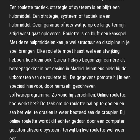
Een roulette tactiek, strategie of systeem is en blijft een
hulpmiddel. Een strategie, systeem of tactiek is een
hulpmiddel. Geen garantie of iets wat je op de lange termijn
altijd winst gaat opleveren. Roulette is en blijft een kansspel.
Met deze hulpmiddelen kan je wel structuur en discipline in je
spel brengen. Elke roulette moet haast wel een afwijking
hebben, hoe klein ook. Garcia-Pelayo begon zijn carrière als
beroepsgokker in het casino in Madrid. Minutieus hield hij de
uitkomsten van de roulette bij. De gegevens pompte hij in een
speciaal hiervoor, door hemzelf, geschreven
softwareprogramma. Zo vond hij verschillen. Online roulette:
hoe werkt het? De taak om de roulette bal op te gooien en
aan het wiel te draaien is weer besteed aan de croupier. Bij
online roulette wordt dit echter gedaan door een computer
geautomatiseerd systeem, terwijl bij live roulette wel weer
een …