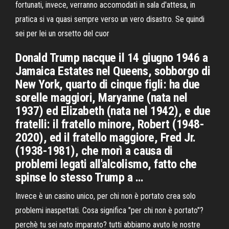
fortunati, invece, verranno accomodati in sala d'attesa, in
pratica si va quasi sempre verso un vero disastro. Se quindi
sei per lei un orsetto del cuor
Donald Trump nacque il 14 giugno 1946 a
Jamaica Estates nel Queens, sobborgo di
New York, quarto di cinque figli: ha due
sorelle maggiori, Maryanne (nata nel
1937) ed Elizabeth (nata nel 1942), e due
fratelli: il fratello minore, Robert (1948-
2020), ed il fratello maggiore, Fred Jr.
(1938-1981), che morì a causa di
problemi legati all'alcolismo, fatto che
spinse lo stesso Trump a …
Invece è un casino unico, per chi non è portato crea solo
problemi inaspettati. Cosa significa "per chi non è portato"?
perchè tu sei nato imparato? tutti abbiamo avuto le nostre