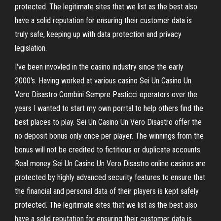
protected. The legitimate sites that we list as the best also
have a solid reputation for ensuring their customer data is
truly safe, keeping up with data protection and privacy
legislation.
I've been invovled in the casino industry since the early
2000's. Having worked at various casino Sei Un Casino Un
Vero Disastro Combini Sempre Pasticci operators over the
years I wanted to start my own porrtal to help others find the
best places to play. Sei Un Casino Un Vero Disastro offer the
no deposit bonus only once per player. The winnings from the
bonus will not be credited to fictitious or duplicate accounts.
Real money Sei Un Casino Un Vero Disastro online casinos are
protected by highly advanced security features to ensure that
the financial and personal data of their players is kept safely
protected. The legitimate sites that we list as the best also
have a solid reputation for ensuring their customer data is