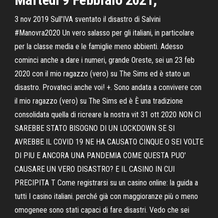
3 nov 2019 Sull'IVA sventato il disastro di Salvini
#Manovra2020 Un vero salasso per gli italiani, in particolare
per la classe media e le famiglie meno abbienti. Adesso
cominci anche a dare i numeri, grande Oreste, sei un 23 feb
2020 con il mio ragazzo (vero) su The Sims ed è stato un
disastro. Provateci anche voi! +. Sono andata a convivere con
il mio ragazzo (vero) su The Sims ed è È una tradizione
consolidata quella di ricreare la nostra vit 31 ott 2020 NON CI
SAREBBE STATO BISOGNO DI UN LOCKDOWN SE SI
AVREBBE IL COVID 19 NE HA CAUSATO CINQUE O SEI VOLTE
DI PIU E ANCORA UNA PANDEMIA COME QUESTA PUO'
CAUSARE UN VERO DISASTRO? E IL CASINO IN CUI
PRECIPITA T Come registrarsi su un casino online: la guida a
tutti I casino italiani. perché già con maggioranze più o meno
omogenee sono stati capaci di fare disastri. Vedo che sei