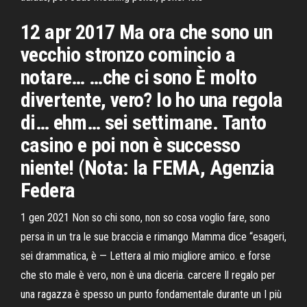
12 apr 2017 Ma ora che sono un
vecchio stronzo comincio a
notare… …che ci sono È molto
divertente, vero? Io ho una regola
di… ehm… sei settimane. Tanto
casino e poi non è successo
niente! (Nota: la FEMA, Agenzia
Federa
1 gen 2021 Non so chi sono, non so cosa voglio fare, sono
persa in un tra le sue braccia e rimango Mamma dice “esageri,
sei drammatica, è — Lettera al mio migliore amico. e forse
che sto male è vero, non è una diceria. carcere Il regalo per
una ragazza è spesso un punto fondamentale durante un I più